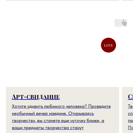
love
Арт-свидание
С
Хотите удивить любимого человека? Проведите
Тв
необычный вечер наедине. Открываясь
сп
творчеству, вы станете еще чуточку ближе, а
пр
ваши предметы творчества станут
По