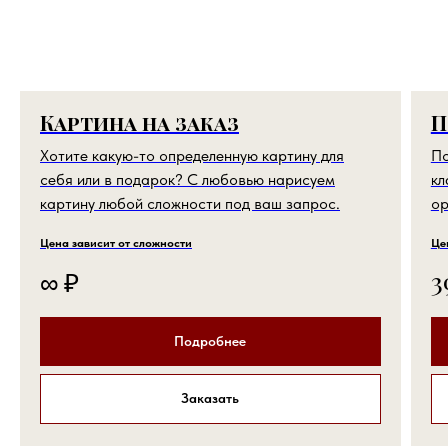
Картина на заказ
П
Хотите какую-то определенную картину для
По
себя или в подарок? С любовью нарисуем
кл
картину любой сложности под ваш запрос.
ор
Цена зависит от сложности
Це
∞
₽
3
Подробнее
Заказать