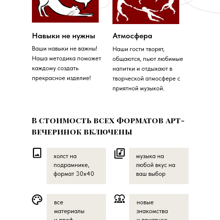
Навыки не нужны
Атмосфера
Ваши навыки не важны!
Наши гости творят,
Наша методика поможет
общаются, пьют любимые
каждому создать
напитки и отдыхают в
прекрасное изделие!
творческой атмосфере с
приятной музыкой.
В стоимость всех форматов арт-
вечеринок включены
холст на
музыка на
подрамнике,
любой вкус на
формат 30х40
ваш выбор
все
новые
материалы
знакомства
и проф-
и приятное