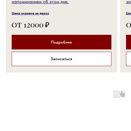
напоминанием об этом дне.
за
Цена указана за двоих
Це
от 12000
₽
о
Подробнее
Записаться