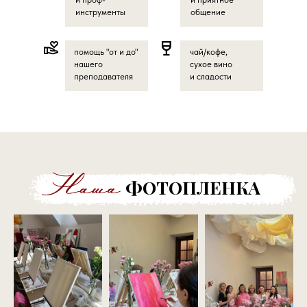
инструменты
общение
помощь "от и до"
чай/кофе,
нашего
сухое вино
преподавателя
и сладости
ФОТОПЛЕНКА