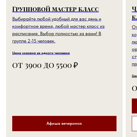
Групповой мастер класс
Ч
к
Выбирайте любой удобный для вас день и
комфортное время, любой мастер класс из
От
расписания. Выбор полностью за вами! В
ко
группе 2-15 человек.
лю
ор
Цена указана за одного человека
ст
от 3900 до 5500
₽
пр
Це
о
Афиша вечеринок